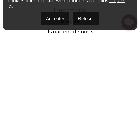
cookies par notre site web, pour en savoir plus
cliquez
ici
.
International
Accepter
Refuser
Blogue
Ils parlent de nous.
Suivez-nous
Contact
Rejoignez l’équipe
Accès courtier
Politique de confidentialité
Phone number
514 587-8200
Email address
info@bhhsquebec.ca
Adress