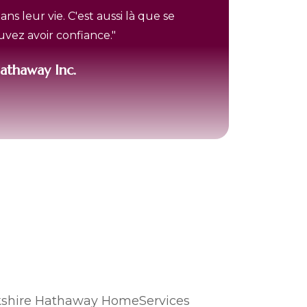
s leur vie. C'est aussi là que se
uvez avoir confiance."
athaway Inc.
rkshire Hathaway HomeServices