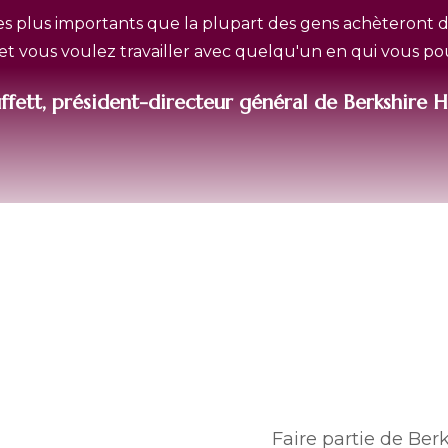
es plus importants que la plupart des gens achèteront dan
 et vous voulez travailler avec quelqu'un en qui vous po
ffett, président-directeur général de Berkshire H
Faire partie de Be