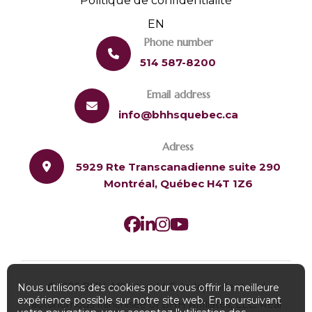
Politique de confidentialité
EN
Phone number
514 587-8200
Email address
info@bhhsquebec.ca
Adress
5929 Rte Transcanadienne suite 290
Montréal, Québec H4T 1Z6
©2026 BHH Affiliates, LLC. Independent and
Nous utilisons des cookies pour vous offrir la meilleure
expérience possible sur notre site web. En poursuivant
autonomous franchisee of BHH Affiliates, LLC. Real